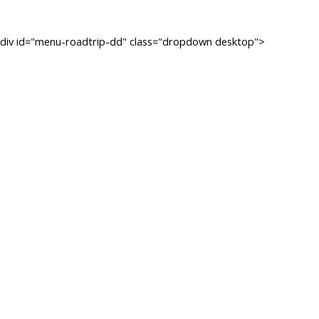
div id="menu-roadtrip-dd" class="dropdown desktop">
ROAD
TRIP
California
Coast
Pacific
Northwest
Southwest
National
Park
Rocky
Mountain