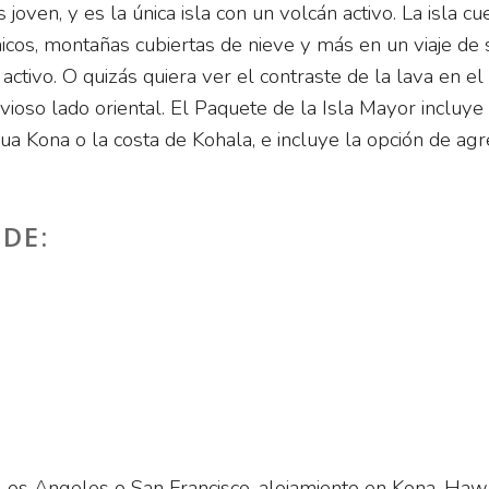
oven, y es la única isla con un volcán activo. La isla 
icos, montañas cubiertas de nieve y más en un viaje de s
ctivo. O quizás quiera ver el contraste de la lava en e
uvioso lado oriental. El Paquete de la Isla Mayor incluy
lua Kona o la costa de Kohala, e incluye la opción de agr
 DE:
Los Angeles o San Francisco, alojamiento en Kona, Hawa