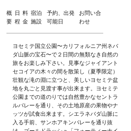
概
日
料
宿泊
予約、出発
お問い合
要
程
金
施設
可能日
わせ
ヨセミテ国立公園〜カリフォルニア州ネバ
ダ山脈の宝石〜で２日間の無類なき自然の
旅をお楽しみ下さい。見事なジャイアント
セコイアの木々の間を散策し（夏季限定）
壮観な滝の淵に立つと、美しいヨセミテ盆
地を丸ごと見渡す事が出来ます。ヨセミテ
公園までの道のりでは自然豊かなセントラ
ルバレーを通り、その土地原産の果物やナ
ッツが試食出来ます。シエラネバダ山脈に
入る手前、サンホアキンバレーを通り抜