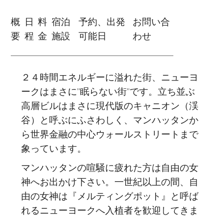
概
日
料
宿泊
予約、出発
お問い合
要
程
金
施設
可能日
わせ
２４時間エネルギーに溢れた街、ニューヨ
ークはまさに”眠らない街”です。立ち並ぶ
高層ビルはまさに現代版のキャニオン（渓
谷）と呼ぶにふさわしく、マンハッタンか
ら世界金融の中心ウォールストリートまで
象っています。
マンハッタンの喧騒に疲れた方は自由の女
神へお出かけ下さい。一世紀以上の間、自
由の女神は『メルティングポット』と呼ば
れるニューヨークへ入植者を歓迎してきま