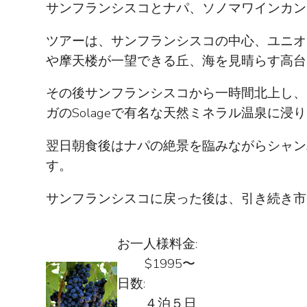
サンフランシスコとナパ、ソノマワインカン
ツアーは、サンフランシスコの中心、ユニオン
や摩天楼が一望できる丘、海を見晴らす高台
その後サンフランシスコから一時間北上し、
ガのSolageで有名な天然ミネラル温泉に浸
翌日朝食後はナパの絶景を臨みながらシャン
す。
サンフランシスコに戻った後は、引き続き市
お一人様料金:
$1995〜
日数:
４泊５日