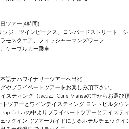
半日ツアー
(4時間)
ブリッジ、ツインピークス、ロンバードストリート、
アラモスクエア、フィッシャーマンズワーフ
ズ、ケーブルカー乗車
日本語ナパワイナリーツアーへ出発
ングやプライベートツアーをお楽しみ頂下さい。
ティング（Jacuzzi, Cline, Viansaの中からお選
chにてプライベートツアーとワインテイスティング ヨントビル
idge, Stag Leap Cellarの中よりプライベートツアーとテイス
esortにてチェックイン（ツアーガイドによるホテルチェッ