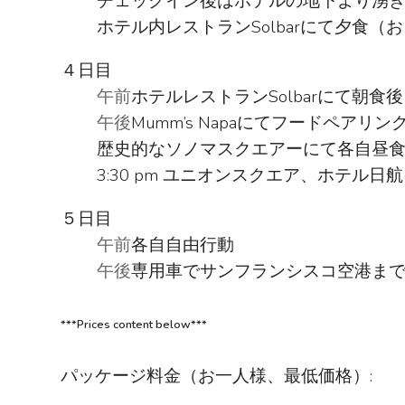
チェックイン後はホテルの地下より湧
ホテル内レストランSolbarにて夕食
４日目
午前
ホテルレストランSolbarにて朝
午後
Mumm’s Napaにてフードペ
歴史的なソノマスクエアーにて各自昼
3:30 pm ユニオンスクエア、ホテル
５日目
午前
各自自由行動
午後
専用車でサンフランシスコ空港ま
***Prices content below***
パッケージ料金（お一人様、最低価格）: