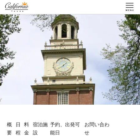
1-877-338-3883
概
日
料
宿泊施
予約、出発可
お問い合わ
要
程
金
設
能日
せ