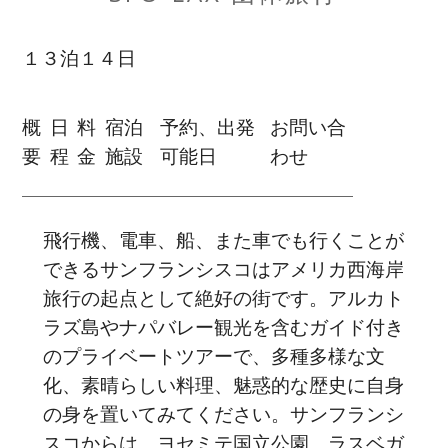
１３泊１４日
概
日
料
宿泊
予約、出発
お問い合
要
程
金
施設
可能日
わせ
飛行機、電車、船、また車でも行くことが
できるサンフランシスコはアメリカ西海岸
旅行の起点として絶好の街です。アルカト
ラズ島やナパバレー観光を含むガイド付き
のプライベートツアーで、多種多様な文
化、素晴らしい料理、魅惑的な歴史に自身
の身を置いてみてください。サンフランシ
スコからは、ヨセミテ国立公園、ラスベガ