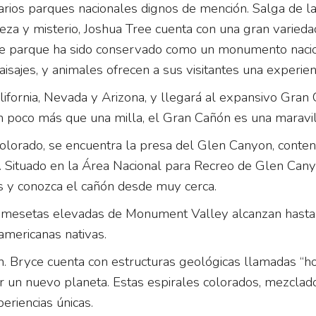
rios parques nacionales dignos de mención. Salga de la
eza y misterio, Joshua Tree cuenta con una gran varieda
y este parque ha sido conservado como un monumento na
isajes, y animales ofrecen a sus visitantes una experienc
lifornia, Nevada y Arizona, y llegará al expansivo Gra
 poco más que una milla, el Gran Cañón es una maravilla
Colorado, se encuentra la presa del Glen Canyon, conte
l. Situado en la Área Nacional para Recreo de Glen Can
as y conozca el cañón desde muy cerca.
 mesetas elevadas de Monument Valley alcanzan hasta 1
americanas nativas.
. Bryce cuenta con estructuras geológicas llamadas “hoo
itar un nuevo planeta. Estas espirales colorados, mezclado
riencias únicas.