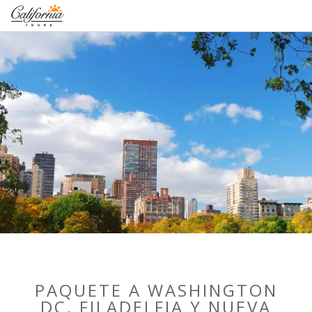
1-877-338-3883
PAQUETE A WASHINGTON
DC, FILADELFIA Y NUEVA