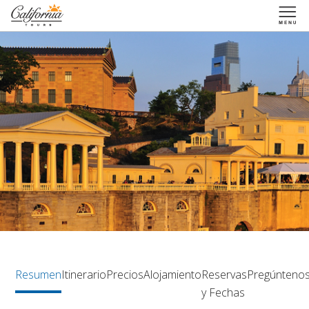
1-877-338-3883
Resumen
Itinerario
Precios
Alojamiento
Reservas
Pregúnteno
y Fechas